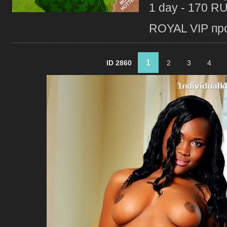
1 day - 170 R
ROYAL VIP про
1
ID 2860
2
3
4