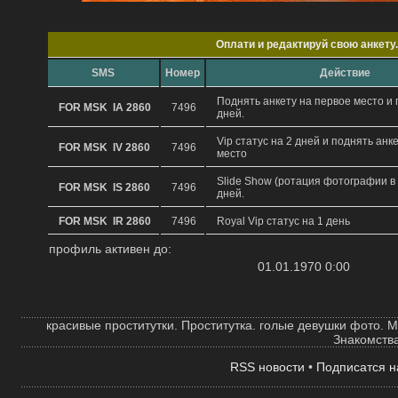
Oплати и редактируй свою анкету.
SMS
Hомер
Действие
Поднять анкету на первое место и 
FOR MSK IA 2860
7496
дней.
Vip статус на 2 дней и поднять анк
FOR MSK IV 2860
7496
место
Slide Show (ротация фотографии в 
FOR MSK IS 2860
7496
дней.
FOR MSK IR 2860
7496
Royal Vip статус на 1 день
профиль активен до:
01.01.1970 0:00
красивые проститутки. Проституткa. голые девушки фото. 
Знакомства
RSS новости
•
Подписатся н