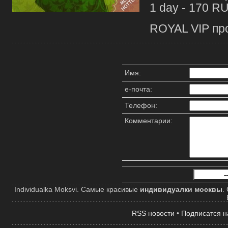
1 day - 170 R
ROYAL VIP про
Имя:
е-почта:
Телефон:
Комментарии:
-
Individualka Moksvi. Самые красивые
индивидуалки москвы
.
RSS новости
•
Подписатся н