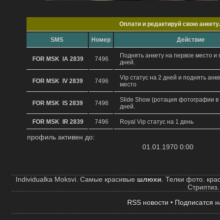
Oплати и редактируй свою анкету.
SMS
Hомер
Действие
Поднять анкету на первое место и 
FOR MSK IA 2839
7496
дней.
Vip статус на 2 дней и поднять анк
FOR MSK IV 2839
7496
место
Slide Show (ротация фотографии в 
FOR MSK IS 2839
7496
дней.
FOR MSK IR 2839
7496
Royal Vip статус на 1 день
профиль активен до:
01.01.1970 0:00
Individualka Moksvi. Самые красивые
шлюхи
. Телки фото. кр
Стриптиз.
RSS новости
•
Подписатся н