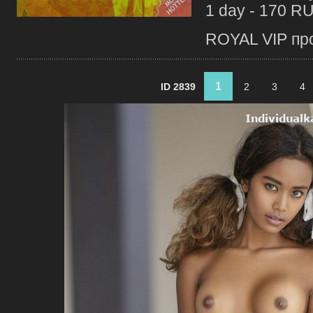
1 day - 170 R
ROYAL VIP про
1
ID 2839
2
3
4