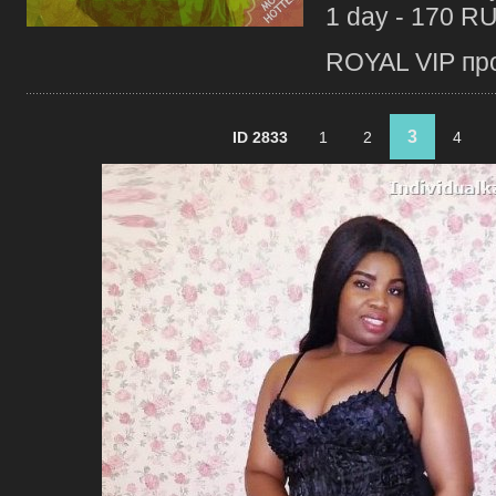
1 day - 170 R
ROYAL VIP про
3
ID 2833
1
2
4