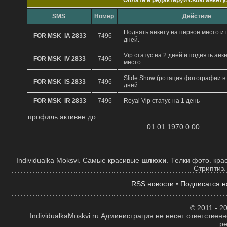
Oплати и редактируй свою анкету.
SMS
Hомер
Действие
Поднять анкету на первое место и 
FOR MSK IA 2833
7496
дней.
Vip статус на 2 дней и поднять анк
FOR MSK IV 2833
7496
место
Slide Show (ротация фотографии в 
FOR MSK IS 2833
7496
дней.
FOR MSK IR 2833
7496
Royal Vip статус на 1 день
профиль активен до:
01.01.1970 0:00
Individualka Moksvi. Самые красивые
шлюхи
. Телки фото. кр
Стриптиз.
RSS новости
•
Подписатся н
© 2011 - 20
IndividualkaMoskvi.ru Администрация не несет ответствен
р