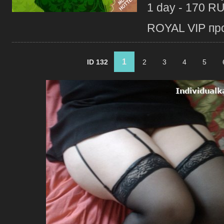
1 day - 170 R
ROYAL VIP про
1
ID 132
2
3
4
5