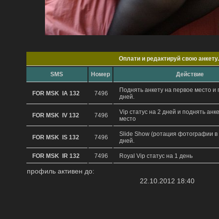
Oплати и редактируй свою анкету.
SMS
Hомер
Действие
Поднять анкету на первое место и 
FOR MSK IA 132
7496
дней.
Vip статус на 2 дней и поднять анк
FOR MSK IV 132
7496
место
Slide Show (ротация фотографии в 
FOR MSK IS 132
7496
дней.
FOR MSK IR 132
7496
Royal Vip статус на 1 день
профиль активен до:
22.10.2012 18:40